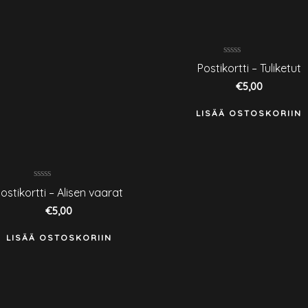
Arvostelu
Postikortti – Tuliketut
tuotteesta:
0
€
5,00
/
5
LISÄÄ OSTOSKORIIN
Arvostelu
ostikortti – Alisen vaarat
tuotteesta:
0
€
5,00
/
5
LISÄÄ OSTOSKORIIN