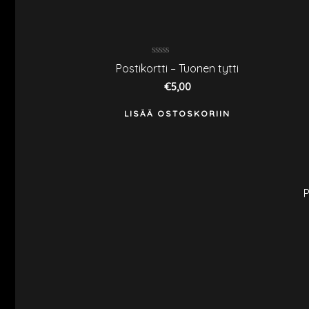
Arvostelu
Postikortti – Tuonen tytti
tuotteesta:
0
€
5,00
/
5
LISÄÄ OSTOSKORIIN
P