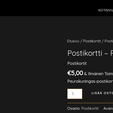
KOTISIV
Etusivu
/
Postikortit
/ Post
Postikortti –
Postikortit
€
5,00
& Ilmainen Toim
Peurakuningas-postikort
Postikortti
LISÄÄ OST
-
Peurakuningas
Osasto:
Postikortit
Avain