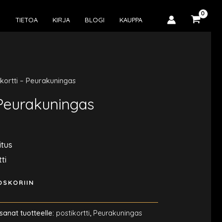
U
TIETOA
KIRJA
BLOGI
KAUPPA
ikortti – Peurakuningas
 Peurakuningas
itus
ti
OSKORIIN
sanat tuotteelle:
postikortti
,
Peurakuningas